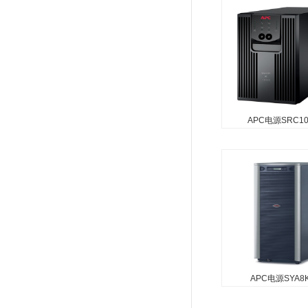
APC电源SRC10
APC电源
SRC1000UXI
APC ；Smart-UPS O
Line,800 Watts /10
；220V /输出 ；220V,
Interface Port DB...
APC电源SYA8K
APC电源SYA8K16