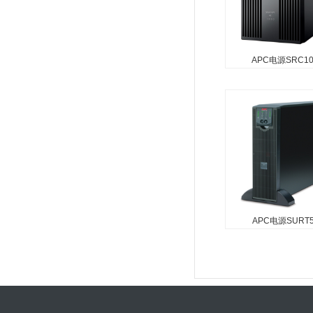
APC电源SRC10
APC电源
SRC1000UXI
APC ；Smart-UPS O
Line,800 Watts /10
；220V /输出 ；220V,
Interface Port DB...
APC电源SURT5
APC电源SURT
xLICH
APC ；Smart-UPS O
Line,3500 Watts /50
入 ；230V /输出 ；23